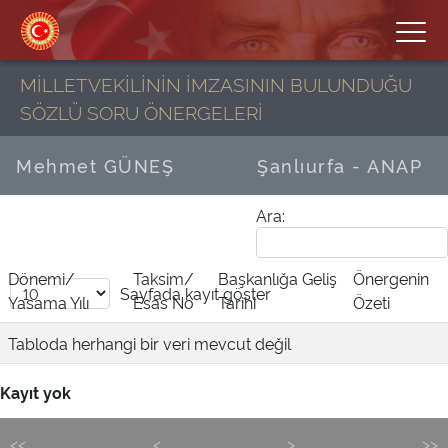
MİLLETVEKİLİNİN İMZASININ BULUNDUĞU
SÖZLÜ SORU ÖNERGELERİ
Mehmet GÜNEŞ
Şanlıurfa - ANAP
Ara:
Dönemi/
Taksim/
Başkanlığa Geliş
Önergenin
Sayfada
kayıt göster
Yasama Yılı
Esas No
Tarihi
Özeti
Tabloda herhangi bir veri mevcut değil
Kayıt yok
<<
<
>
>>