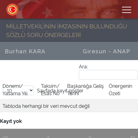
MİLLETVEKİLİNİN İMZASININ BULUNDUĞU
SÖZLÜ SORU ÖNERGELERİ
Burhan KARA
Giresun - ANAP
Ara:
Dönemi/
Taksim/
Başkanlığa Geliş
Önergenin
Sayfada
kayıt göster
Yasama Yılı
Esas No
Tarihi
Özeti
Tabloda herhangi bir veri mevcut değil
Kayıt yok
<<
<
>
>>