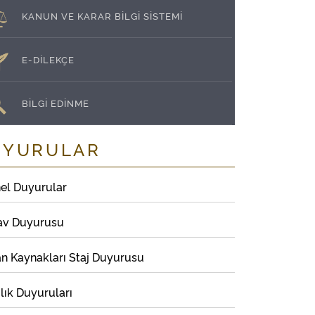
KANUN VE KARAR BİLGİ SİSTEMİ
E-DİLEKÇE
BİLGİ EDİNME
UYURULAR
el Duyurular
av Duyurusu
an Kaynakları Staj Duyurusu
lık Duyuruları