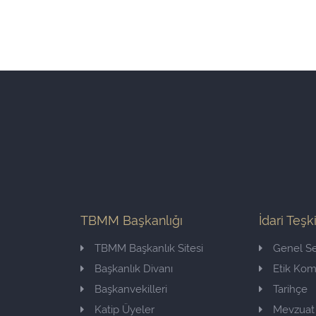
TBMM Başkanlığı
İdari Teşk
TBMM Başkanlık Sitesi
Genel Se
Başkanlık Divanı
Etik Ko
Başkanvekilleri
Tarihçe
Katip Üyeler
Mevzuat