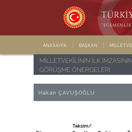
TÜRKİY
“EGEMENLİK 
ANASAYFA
BAŞKAN
MİLLETVE
MİLLETVEKİLİNİN İLK İMZASI
GÖRÜŞME ÖNERGELERİ
Hakan ÇAVUŞOĞLU
Taksim/