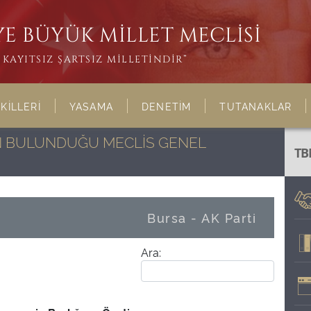
E BÜYÜK MİLLET MECLİSİ
KAYITSIZ ŞARTSIZ MİLLETİNDİR”
KİLLERİ
YASAMA
DENETİM
TUTANAKLAR
NIN BULUNDUĞU MECLİS GENEL
TB
Bursa - AK Parti
Ara: