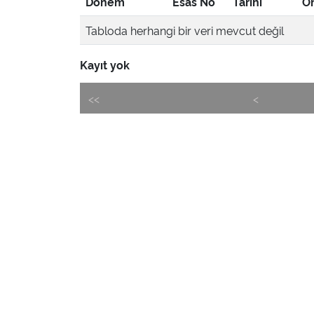
Dönem
Esas No
Tarihi
Ön
Tabloda herhangi bir veri mevcut değil
Kayıt yok
<<
<