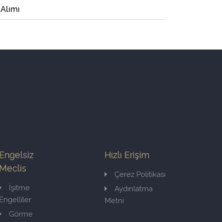
 Alımı
Engelsiz
Hızlı Erişim
Meclis
Çerez Politikası
İşitme
Aydınlatma
Engelliler
Metni
Görme