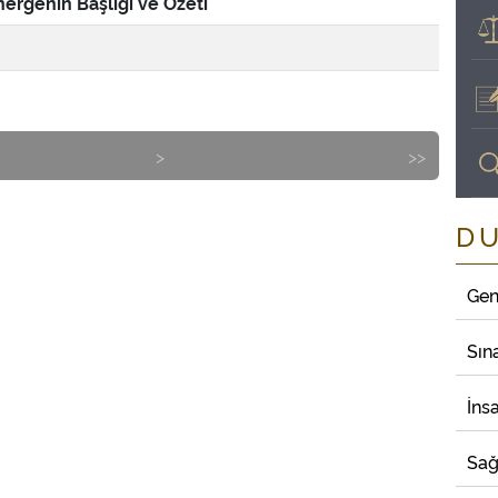
ergenin Başlığı ve Özeti
>
>>
D
Gen
Sın
İns
Sağ