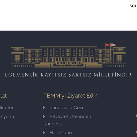
İşçi
EGEMENLİK KAYITSIZ ŞARTSIZ MİLLETİNDİR
ilat
TBMM'yi Ziyaret Edin
kreter
Randevulu Gezi
misyonu
E-Devlet Üzerinden
Randevu
Halk Günü