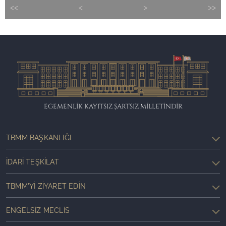
<<
<
>
>>
EGEMENLİK KAYITSIZ ŞARTSIZ MİLLETİNDİR
TBMM BAŞKANLIĞI
İDARI TEŞKILAT
TBMM'YI ZIYARET EDIN
ENGELSIZ MECLIS