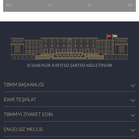
<<
<
>
>>
EGEMENLİK KAYITSIZ ŞARTSIZ MİLLETİNDİR
TBMM BAŞKANLIĞI
İDARI TEŞKILAT
TBMM'YI ZIYARET EDIN
ENGELSIZ MECLIS