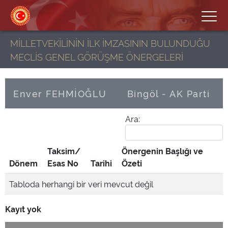
MİLLETVEKİLİNİN İLK İMZASININ BULUNDUĞU
MECLİS GENEL GÖRÜŞME ÖNERGELERİ
Enver FEHMİOĞLU
Bingöl - AK Parti
Ara:
Taksim/
Önergenin Başlığı ve
Dönem
Esas No
Tarihi
Özeti
Tabloda herhangi bir veri mevcut değil
Kayıt yok