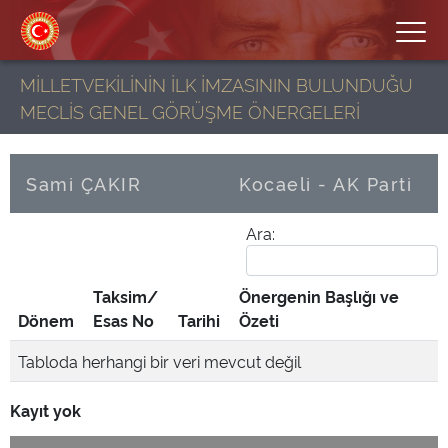
MİLLETVEKİLİNİN İLK İMZASININ BULUNDUĞU
MECLİS GENEL GÖRÜŞME ÖNERGELERİ
Sami ÇAKIR
Kocaeli - AK Parti
Ara:
Taksim/
Önergenin Başlığı ve
Dönem
Esas No
Tarihi
Özeti
Tabloda herhangi bir veri mevcut değil
Kayıt yok