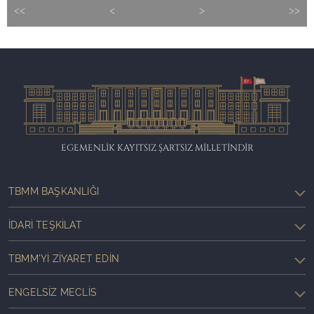
<<
<
>
>>
EGEMENLİK KAYITSIZ ŞARTSIZ MİLLETİNDİR
TBMM BAŞKANLIĞI
İDARI TEŞKILAT
TBMM'YI ZIYARET EDIN
ENGELSIZ MECLIS