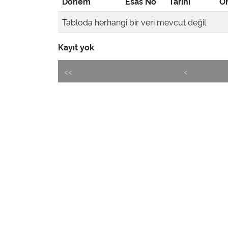
Dönem
Esas No
Tarihi
Ön
Tabloda herhangi bir veri mevcut değil
Kayıt yok
<<
<