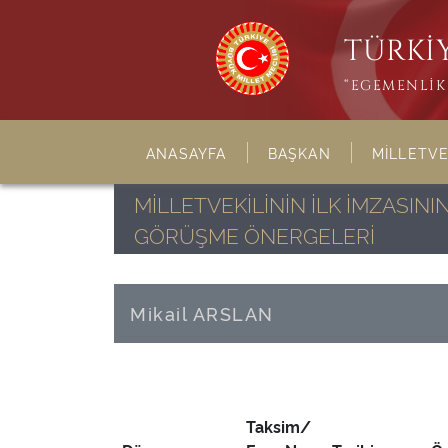
TÜRKİY
“EGEMENLİK 
ANASAYFA
BAŞKAN
MİLLETVE
MİLLETVEKİLİNİN İLK İMZASI
GÖRÜŞME ÖNERGELERİ
Mikail ARSLAN
Taksim/