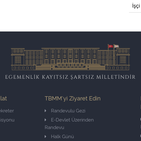
İşçi
EGEMENLİK KAYITSIZ ŞARTSIZ MİLLETİNDİR
ilat
TBMM'yi Ziyaret Edin
kreter
Randevulu Gezi
misyonu
E-Devlet Üzerinden
Randevu
Halk Günü