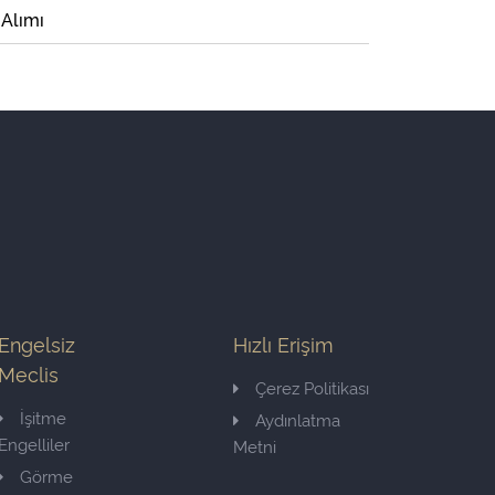
 Alımı
Engelsiz
Hızlı Erişim
Meclis
Çerez Politikası
İşitme
Aydınlatma
Engelliler
Metni
Görme