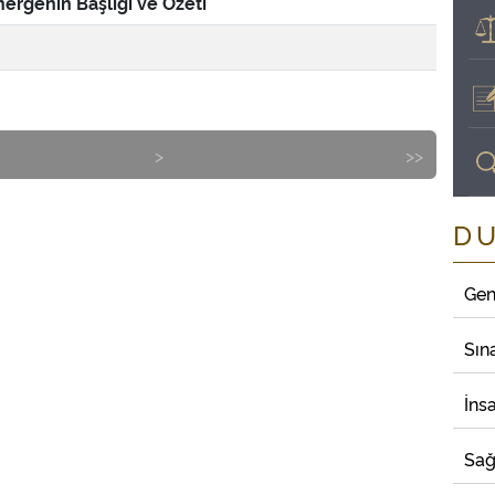
ergenin Başlığı ve Özeti
>
>>
D
Gen
Sın
İns
Sağ