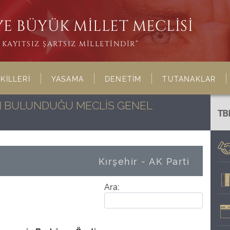
E BÜYÜK MİLLET MECLİSİ
KAYITSIZ ŞARTSIZ MİLLETİNDİR”
KİLLERİ
YASAMA
DENETİM
TUTANAKLAR
NIN BULUNDUĞU MECLİS GENEL
TB
Kırşehir - AK Parti
Ara: