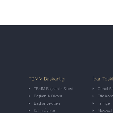
TBMM Başkanlığı
İdari Teşk
TBMM Başkanlık Sitesi
Genel Se
Başkanlık Divanı
Etik Ko
Başkanvekilleri
Tarihçe
Katip Üyeler
Mevzuat