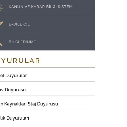
KANUN VE KARAR BİLGİ SİSTEMİ
E-DİLEKÇE
BİLGİ EDİNME
UYURULAR
el Duyurular
av Duyurusu
an Kaynakları Staj Duyurusu
lık Duyuruları