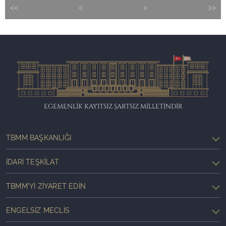
<<
<
>
>>
EGEMENLİK KAYITSIZ ŞARTSIZ MİLLETİNDİR
TBMM BAŞKANLIĞI
İDARI TEŞKILAT
TBMM'YI ZIYARET EDIN
ENGELSIZ MECLIS