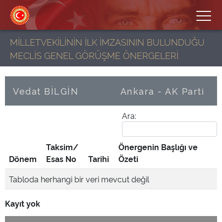
MİLLETVEKİLİNİN İLK İMZASININ BULUNDUĞU
MECLİS GENEL GÖRÜŞME ÖNERGELERİ
Vedat BİLGİN
Ankara - AK Parti
Ara:
Taksim/
Önergenin Başlığı ve
Dönem
Esas No
Tarihi
Özeti
Tabloda herhangi bir veri mevcut değil
Kayıt yok