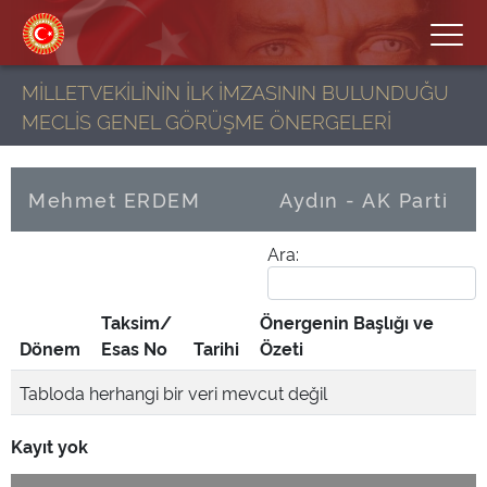
MİLLETVEKİLİNİN İLK İMZASININ BULUNDUĞU
MECLİS GENEL GÖRÜŞME ÖNERGELERİ
Mehmet ERDEM
Aydın - AK Parti
Ara:
Taksim/
Önergenin Başlığı ve
Dönem
Esas No
Tarihi
Özeti
Tabloda herhangi bir veri mevcut değil
Kayıt yok