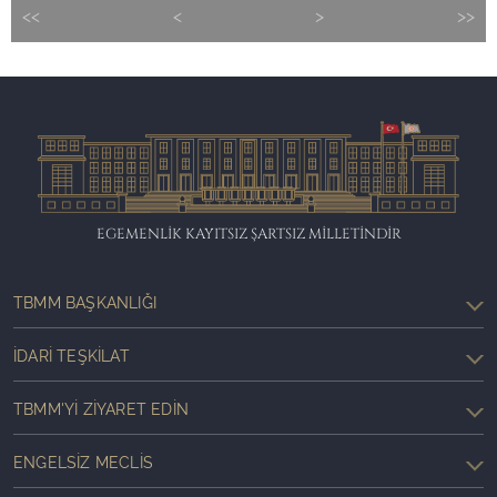
<<
<
>
>>
EGEMENLİK KAYITSIZ ŞARTSIZ MİLLETİNDİR
TBMM BAŞKANLIĞI
İDARI TEŞKILAT
TBMM'YI ZIYARET EDIN
ENGELSIZ MECLIS