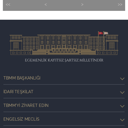
<<
<
>
>>
EGEMENLİK KAYITSIZ ŞARTSIZ MİLLETİNDİR
TBMM BAŞKANLIĞI
İDARI TEŞKILAT
TBMM'YI ZIYARET EDIN
ENGELSIZ MECLIS