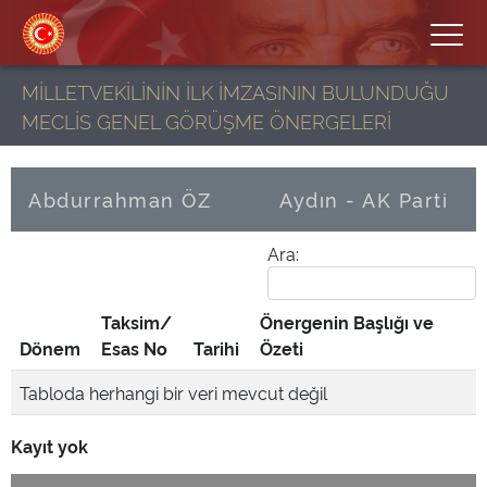
MİLLETVEKİLİNİN İLK İMZASININ BULUNDUĞU
MECLİS GENEL GÖRÜŞME ÖNERGELERİ
Abdurrahman ÖZ
Aydın - AK Parti
Ara:
Taksim/
Önergenin Başlığı ve
Dönem
Esas No
Tarihi
Özeti
Tabloda herhangi bir veri mevcut değil
Kayıt yok