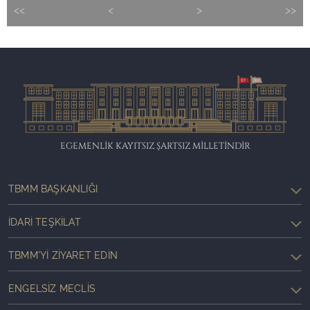
<<
<
>
>>
EGEMENLİK KAYITSIZ ŞARTSIZ MİLLETİNDİR
TBMM BAŞKANLIĞI
İDARI TEŞKILAT
TBMM'YI ZIYARET EDIN
ENGELSIZ MECLIS