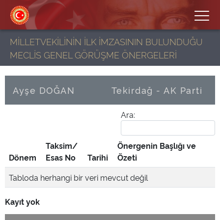
MİLLETVEKİLİNİN İLK İMZASININ BULUNDUĞU
MECLİS GENEL GÖRÜŞME ÖNERGELERİ
Ayşe DOĞAN
Tekirdağ - AK Parti
Ara:
Taksim/
Önergenin Başlığı ve
Dönem
Esas No
Tarihi
Özeti
Tabloda herhangi bir veri mevcut değil
Kayıt yok