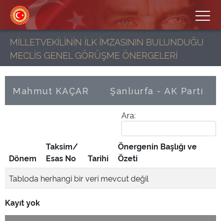
MİLLETVEKİLİNİN İLK İMZASININ BULUNDUĞU
MECLİS GENEL GÖRÜŞME ÖNERGELERİ
Mahmut KAÇAR
Şanlıurfa - AK Parti
Ara:
Taksim/
Önergenin Başlığı ve
Dönem
Esas No
Tarihi
Özeti
Tabloda herhangi bir veri mevcut değil
Kayıt yok