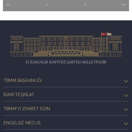
<<
<
>
>>
EGEMENLİK KAYITSIZ ŞARTSIZ MİLLETİNDİR
TBMM BAŞKANLIĞI
İDARI TEŞKILAT
TBMM'YI ZIYARET EDIN
ENGELSIZ MECLIS