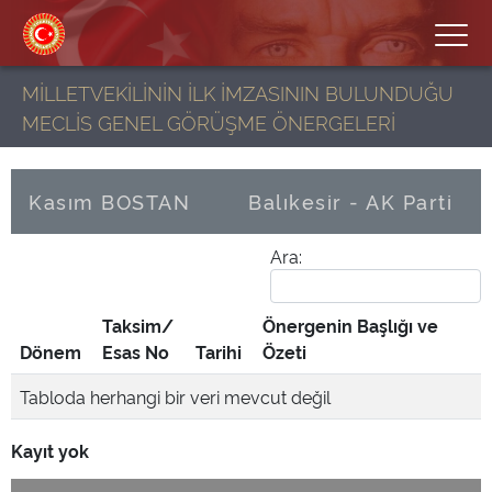
MİLLETVEKİLİNİN İLK İMZASININ BULUNDUĞU
MECLİS GENEL GÖRÜŞME ÖNERGELERİ
Kasım BOSTAN
Balıkesir - AK Parti
Ara:
Taksim/
Önergenin Başlığı ve
Dönem
Esas No
Tarihi
Özeti
Tabloda herhangi bir veri mevcut değil
Kayıt yok