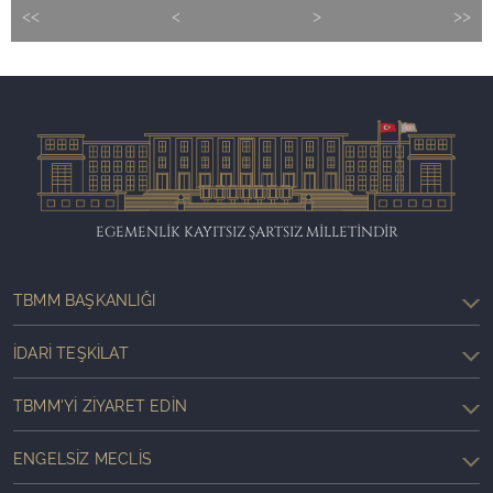
<<
<
>
>>
EGEMENLİK KAYITSIZ ŞARTSIZ MİLLETİNDİR
TBMM BAŞKANLIĞI
İDARI TEŞKILAT
TBMM'YI ZIYARET EDIN
ENGELSIZ MECLIS