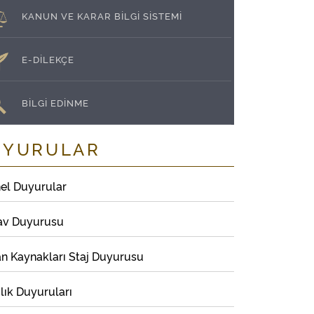
KANUN VE KARAR BİLGİ SİSTEMİ
E-DİLEKÇE
BİLGİ EDİNME
UYURULAR
el Duyurular
av Duyurusu
an Kaynakları Staj Duyurusu
lık Duyuruları