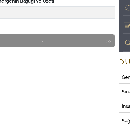
ergenin Başlığı ve Özeti
>
>>
D
Gen
Sın
İns
Sağ