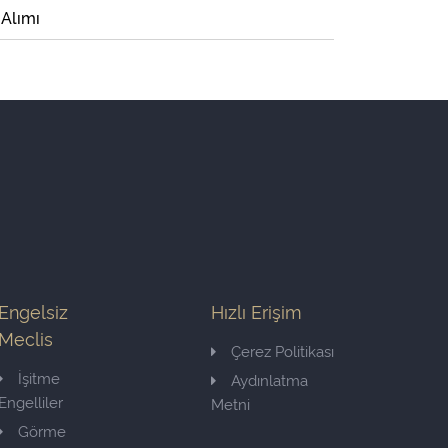
 Alımı
Engelsiz
Hızlı Erişim
Meclis
Çerez Politikası
İşitme
Aydınlatma
Engelliler
Metni
Görme