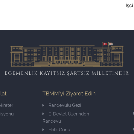
İşçi
EGEMENLİK KAYITSIZ ŞARTSIZ MİLLETİNDİR
ilat
TBMM'yi Ziyaret Edin
kreter
Randevulu Gezi
misyonu
E-Devlet Üzerinden
Randevu
Halk Günü