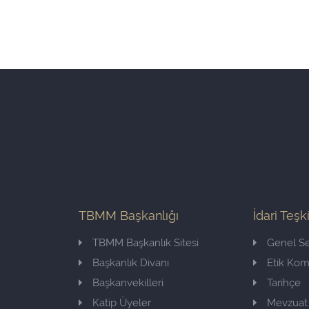
TBMM Başkanlığı
İdari Teşk
TBMM Başkanlık Sitesi
Genel Se
Başkanlık Divanı
Etik Ko
Başkanvekilleri
Tarihçe
Katip Üyeler
Mevzuat