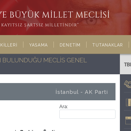
E BÜYÜK MİLLET MECLİSİ
KAYITSIZ ŞARTSIZ MİLLETİNDİR”
KİLLERİ
YASAMA
DENETİM
TUTANAKLAR
NIN BULUNDUĞU MECLİS GENEL
TB
İstanbul - AK Parti
Ara: