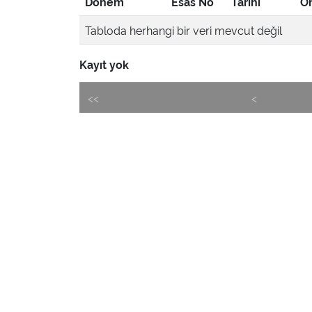
Dönem
Esas No
Tarihi
Ön
Tabloda herhangi bir veri mevcut değil
Kayıt yok
<<
<