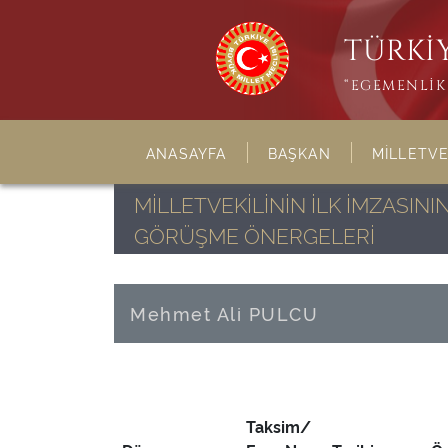
TÜRKİY
“EGEMENLİK 
ANASAYFA
BAŞKAN
MİLLETVE
MİLLETVEKİLİNİN İLK İMZASI
GÖRÜŞME ÖNERGELERİ
Mehmet Ali PULCU
Taksim/