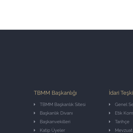
TBMM Başkanlığı
İdari Teşk
TBMM Başkanlık Sitesi
Genel Se
Başkanlık Divanı
Etik Ko
Başkanvekilleri
Tarihçe
Katip Üyeler
Mevzuat