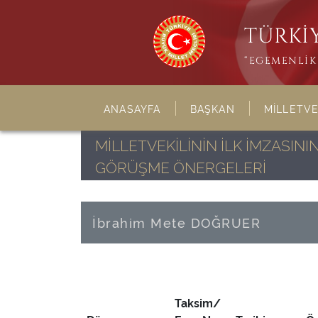
TÜRKİY
“EGEMENLİK 
ANASAYFA
BAŞKAN
MİLLETVE
MİLLETVEKİLİNİN İLK İMZASI
GÖRÜŞME ÖNERGELERİ
İbrahim Mete DOĞRUER
Taksim/