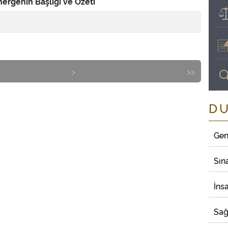
ergenin Başlığı ve Özeti
>
>>
D
Gen
Sın
İns
Sağ