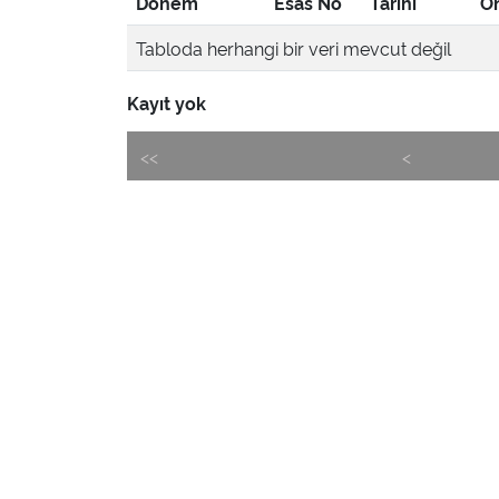
Dönem
Esas No
Tarihi
Ön
Tabloda herhangi bir veri mevcut değil
Kayıt yok
<<
<