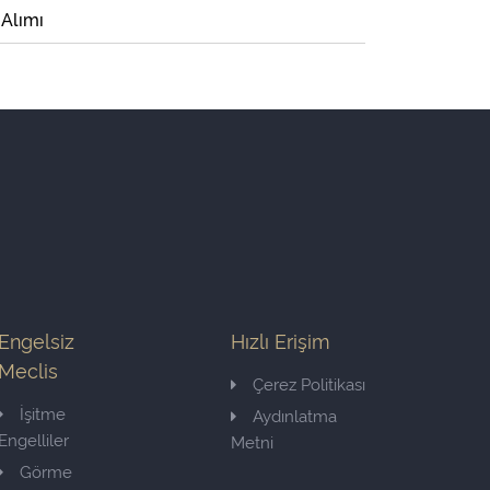
 Alımı
Engelsiz
Hızlı Erişim
Meclis
Çerez Politikası
İşitme
Aydınlatma
Engelliler
Metni
Görme