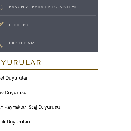
KANUN VE KARAR BİLGİ SİSTEMİ
E-DİLEKÇE
BİLGİ EDİNME
UYURULAR
el Duyurular
av Duyurusu
an Kaynakları Staj Duyurusu
lık Duyuruları