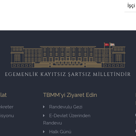
İşçi
EGEMENLİK KAYITSIZ ŞARTSIZ MİLLETİNDİR
ilat
TBMM'yi Ziyaret Edin
kreter
Randevulu Gezi
misyonu
E-Devlet Üzerinden
Randevu
Halk Günü