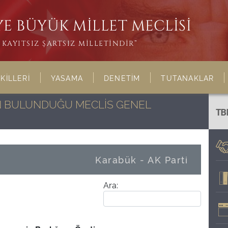
E BÜYÜK MİLLET MECLİSİ
KAYITSIZ ŞARTSIZ MİLLETİNDİR”
KİLLERİ
YASAMA
DENETİM
TUTANAKLAR
NIN BULUNDUĞU MECLİS GENEL
TB
Karabük - AK Parti
Ara: