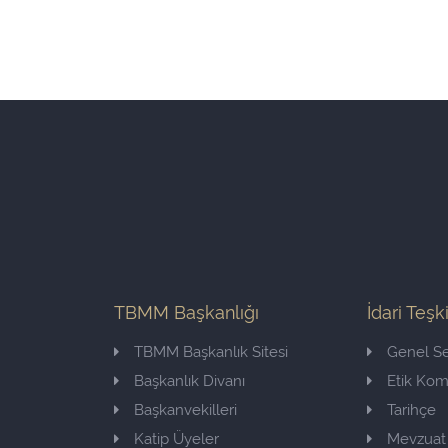
TBMM Başkanlığı
İdari Teşk
TBMM Başkanlık Sitesi
Genel Se
Başkanlık Divanı
Etik Ko
Başkanvekilleri
Tarihçe
Katip Üyeler
Mevzuat