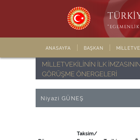
TÜRKİY
“EGEMENLİK 
ANASAYFA
BAŞKAN
MİLLETVE
MİLLETVEKİLİNİN İLK İMZASI
GÖRÜŞME ÖNERGELERİ
Niyazi GÜNEŞ
Taksim/