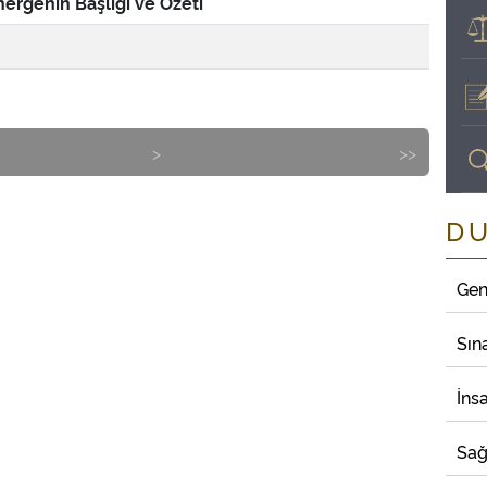
ergenin Başlığı ve Özeti
>
>>
D
Gen
Sın
İns
Sağ