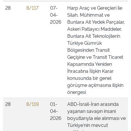
28
8/117
07-
Harp Araç ve Gereçleri ile
04-
Silah, Mühimmat ve
2026
Bunlara Ait Yedek Parçalar,
Askeri Patlayıcı Maddeler,
Bunlara Ait Teknolojilerin
Türkiye Gümrük
Bölgesinden Transit
Geçişine ve Transit Ticaret
Kapsamında Yeniden
İhracatına İlişkin Karar
konusunda bir genel
görüşme açılmasına ilişkin
önergesi
28
8/119
01-
ABD-İsrail-İran arasında
04-
yaşanan savaşın insani
2026
boyutlarıyla ele alınması ve
Türkiye'nin mevcut