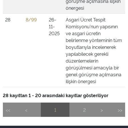
görüşme açılmasına ilişkin
önergesi
28
8/99
26-
Asgari Ücret Tespit
11-
Komisyonu'nun yapısının
2025
ve asgari ücretin
belirlenme yönteminin tüm
boyutlarıyla incelenerek
yapılabilecek gerekli
düzenlemelerin
görüşülmesi amacıyla bir
genel görüşme açılmasına
ilişkin önergesi
28 kayıttan 1 - 20 arasındaki kayıtlar gösteriliyor
<<
<
1
2
>
>>