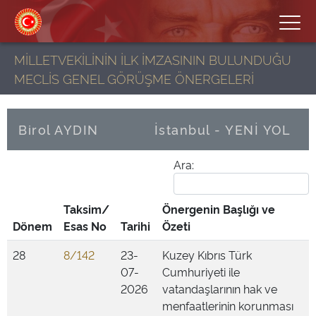
MİLLETVEKİLİNİN İLK İMZASININ BULUNDUĞU
MECLİS GENEL GÖRÜŞME ÖNERGELERİ
Birol AYDIN
İstanbul - YENİ YOL
Ara:
Taksim/
Önergenin Başlığı ve
Dönem
Esas No
Tarihi
Özeti
28
8/142
23-
Kuzey Kıbrıs Türk
07-
Cumhuriyeti ile
2026
vatandaşlarının hak ve
menfaatlerinin korunması