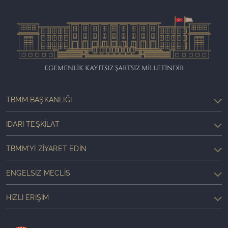
EGEMENLİK KAYITSIZ ŞARTSIZ MİLLETİNDİR
TBMM BAŞKANLIĞI
İDARI TEŞKILAT
TBMM'YI ZIYARET EDIN
ENGELSIZ MECLIS
HIZLI ERIŞIM