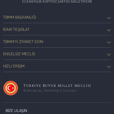
EGEMENLİK KAYITSIZ ŞARTSIZ MİLLETİNDİR
TBMM BAŞKANLIĞI
İDARI TEŞKILAT
TBMM'YI ZIYARET EDIN
ENGELSIZ MECLIS
HIZLI ERIŞIM
Türkiye Büyük Millet Meclisi
Kurumsal İnternet Sayfası
BİZE ULAŞIN