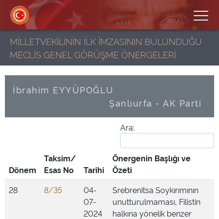
MİLLETVEKİLİNİN İLK İMZASININ BULUNDUĞU
MECLİS GENEL GÖRÜŞME ÖNERGELERİ
İbrahim EYYÜPOĞLU
Şanlıurfa - AK Parti
Ara:
Taksim/
Önergenin Başlığı ve
Dönem
Esas No
Tarihi
Özeti
28
8/35
04-
Srebrenitsa Soykırımının
07-
unutturulmaması, Filistin
2024
halkına yönelik benzer