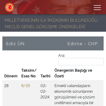
MİLLETVEKİLİNİN İLK İMZASININ BULUNDUĞU
MECLİS GENEL GÖRÜŞME ÖNERGELERİ
Ediz ÜN
Edirne - CHP
Ara:
Taksim/
Önergenin Başlığı ve
Dönem
Esas No
Tarihi
Özeti
28
8/25
02-
Emekli vatandaşların
02-
ekonomik sorunlarının
2024
görüşülmesi ve çözüm
üretilmesi amacıyla bir