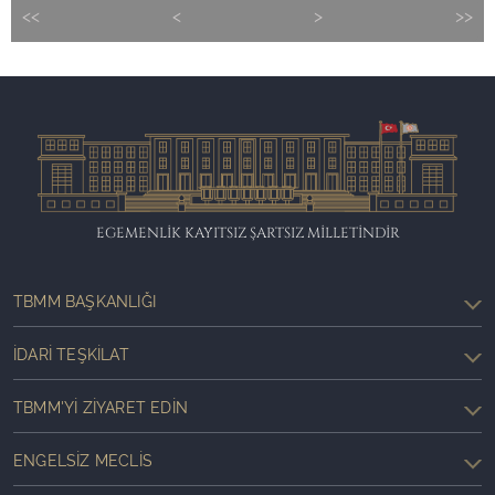
<<
<
>
>>
EGEMENLİK KAYITSIZ ŞARTSIZ MİLLETİNDİR
TBMM BAŞKANLIĞI
İDARI TEŞKILAT
TBMM'YI ZIYARET EDIN
ENGELSIZ MECLIS