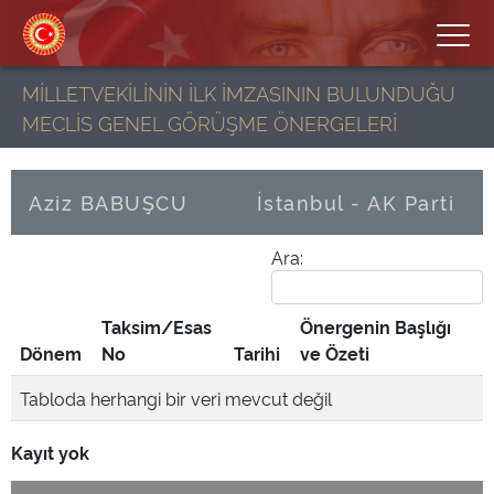
MİLLETVEKİLİNİN İLK İMZASININ BULUNDUĞU
MECLİS GENEL GÖRÜŞME ÖNERGELERİ
Aziz BABUŞCU
İstanbul - AK Parti
Ara:
Taksim/Esas
Önergenin Başlığı
Dönem
No
Tarihi
ve Özeti
Tabloda herhangi bir veri mevcut değil
Kayıt yok