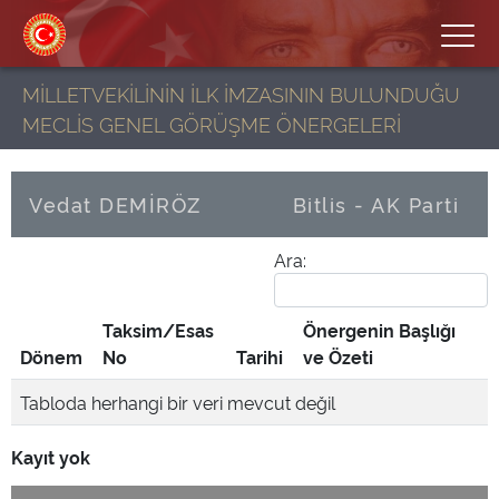
MİLLETVEKİLİNİN İLK İMZASININ BULUNDUĞU
MECLİS GENEL GÖRÜŞME ÖNERGELERİ
Vedat DEMİRÖZ
Bitlis - AK Parti
Ara:
Taksim/Esas
Önergenin Başlığı
Dönem
No
Tarihi
ve Özeti
Tabloda herhangi bir veri mevcut değil
Kayıt yok