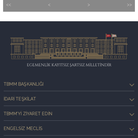
<<
<
>
>>
EGEMENLİK KAYITSIZ ŞARTSIZ MİLLETİNDİR
TBMM BAŞKANLIĞI
İDARI TEŞKILAT
TBMM'YI ZIYARET EDIN
ENGELSIZ MECLIS