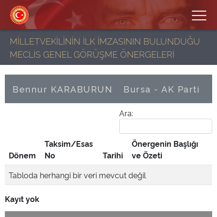
MİLLETVEKİLİNİN İLK İMZASININ BULUNDUĞU
MECLİS GENEL GÖRÜŞME ÖNERGELERİ
Bennur KARABURUN
Bursa - AK Parti
Ara:
Taksim/Esas
Önergenin Başlığı
Dönem
No
Tarihi
ve Özeti
Tabloda herhangi bir veri mevcut değil
Kayıt yok