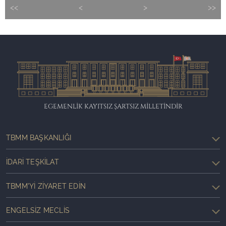
<<
<
>
>>
EGEMENLİK KAYITSIZ ŞARTSIZ MİLLETİNDİR
TBMM BAŞKANLIĞI
İDARI TEŞKILAT
TBMM'YI ZIYARET EDIN
ENGELSIZ MECLIS