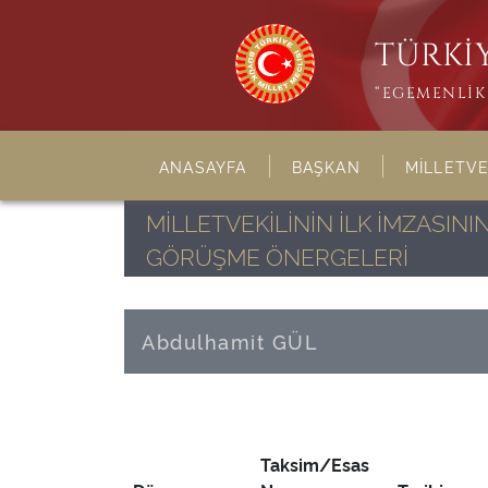
TÜRKİY
“EGEMENLİK 
ANASAYFA
BAŞKAN
MİLLETVE
MİLLETVEKİLİNİN İLK İMZASI
GÖRÜŞME ÖNERGELERİ
Abdulhamit GÜL
Taksim/Esas