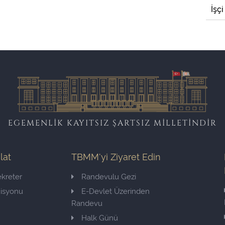
İşçi
EGEMENLİK KAYITSIZ ŞARTSIZ MİLLETİNDİR
ilat
TBMM'yi Ziyaret Edin
kreter
Randevulu Gezi
misyonu
E-Devlet Üzerinden
Randevu
Halk Günü