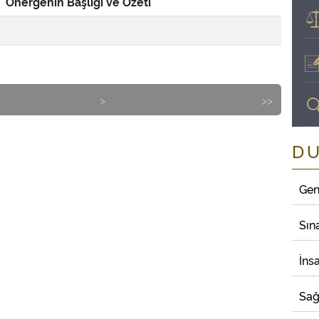
Önergenin Başlığı ve Özeti
>
>>
D
Gen
Sın
İns
Sağ