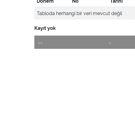
Dönem
No
Tarihi
Tabloda herhangi bir veri mevcut değil
Kayıt yok
<<
<