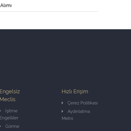
 Alımı
Engelsiz
Hızlı Erişim
Meclis
Çerez Politikası
İşitme
Aydınlatma
Engelliler
Metni
Görme