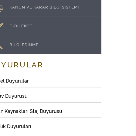
KANUN VE KARAR BİLGİ SİSTEMİ
E-DİLEKÇE
BİLGİ EDİNME
UYURULAR
el Duyurular
av Duyurusu
an Kaynakları Staj Duyurusu
lık Duyuruları