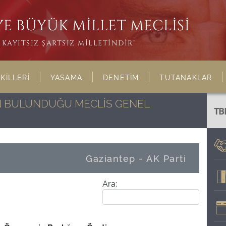
E BÜYÜK MİLLET MECLİSİ
KAYITSIZ ŞARTSIZ MİLLETİNDİR”
KİLLERİ
YASAMA
DENETİM
TUTANAKLAR
NIN BULUNDUĞU MECLİS GENEL
TB
Gaziantep - AK Parti
Ara: