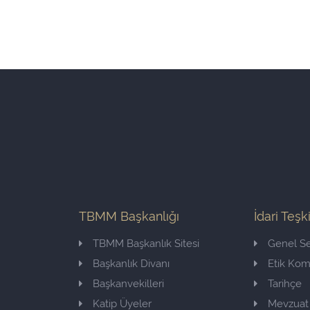
TBMM Başkanlığı
İdari Teşk
TBMM Başkanlık Sitesi
Genel Se
Başkanlık Divanı
Etik Ko
Başkanvekilleri
Tarihçe
Katip Üyeler
Mevzuat