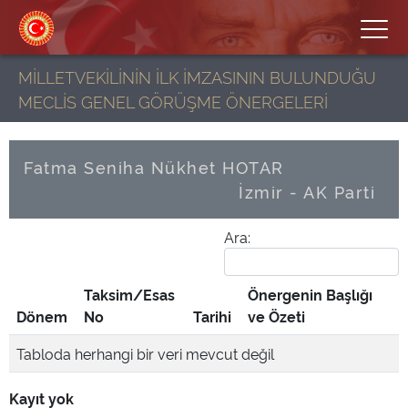
MİLLETVEKİLİNİN İLK İMZASININ BULUNDUĞU
MECLİS GENEL GÖRÜŞME ÖNERGELERİ
Fatma Seniha Nükhet HOTAR
İzmir - AK Parti
Ara:
Taksim/Esas
Önergenin Başlığı
Dönem
No
Tarihi
ve Özeti
Tabloda herhangi bir veri mevcut değil
Kayıt yok