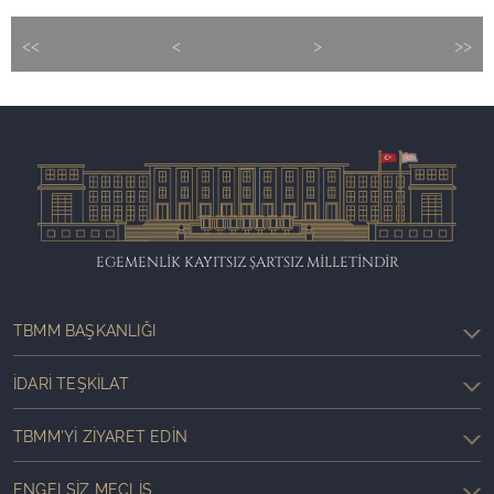
<<
<
>
>>
EGEMENLİK KAYITSIZ ŞARTSIZ MİLLETİNDİR
TBMM BAŞKANLIĞI
İDARI TEŞKILAT
TBMM'YI ZIYARET EDIN
ENGELSIZ MECLIS