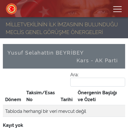
MİLLETVEKİLİNİN İLK İMZASININ BULUNDUĞU
MECLİS GENEL GÖRÜŞME ÖNERGELERİ
Yusuf Selahattin BEYRİBEY
Kars - AK Parti
Ara:
Taksim/Esas
Önergenin Başlığı
Dönem
No
Tarihi
ve Özeti
Tabloda herhangi bir veri mevcut değil
Kayıt yok