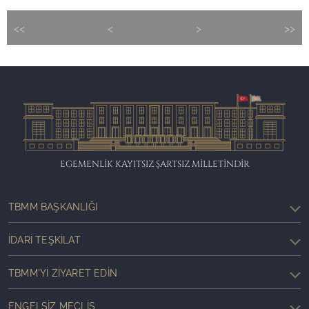
<<
<
>
>>
EGEMENLİK KAYITSIZ ŞARTSIZ MİLLETİNDİR
TBMM BAŞKANLIĞI
İDARI TEŞKILAT
TBMM'YI ZIYARET EDIN
ENGELSIZ MECLIS