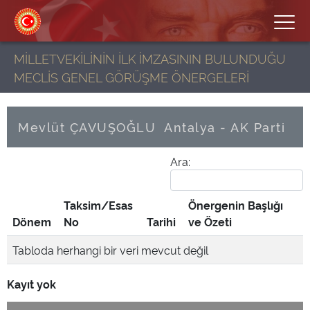
MİLLETVEKİLİNİN İLK İMZASININ BULUNDUĞU
MECLİS GENEL GÖRÜŞME ÖNERGELERİ
Mevlüt ÇAVUŞOĞLU
Antalya - AK Parti
Ara:
Taksim/Esas
Önergenin Başlığı
Dönem
No
Tarihi
ve Özeti
Tabloda herhangi bir veri mevcut değil
Kayıt yok