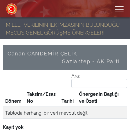
MİLLETVEKİLİNİN İLK İMZASININ BULUNDUĞU
MECLİS GENEL GÖRÜŞME ÖNERGELERİ
Canan CANDEMİR ÇELİK
Gaziantep - AK Parti
Ara:
Taksim/Esas
Önergenin Başlığı
Dönem
No
Tarihi
ve Özeti
Tabloda herhangi bir veri mevcut değil
Kayıt yok