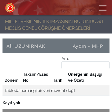
MİLLETVEKİLİNİN İLK İMZASININ BULUNDUĞU
MECLİS GENEL GÖRÜŞME ÖNERGELERİ
Ali UZUNIRMAK
Aydın - MHP
Ara:
Taksim/Esas
Önergenin Başlığı
Dönem
No
Tarihi
ve Özeti
Tabloda herhangi bir veri mevcut değil
Kayıt yok