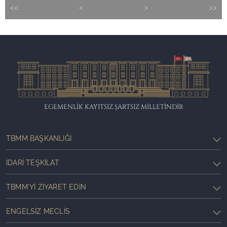
<<
<
>
>>
EGEMENLİK KAYITSIZ ŞARTSIZ MİLLETİNDİR
TBMM BAŞKANLIĞI
İDARI TEŞKILAT
TBMM'YI ZIYARET EDIN
ENGELSIZ MECLIS