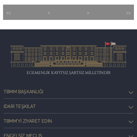
<<
<
>
>>
EGEMENLİK KAYITSIZ ŞARTSIZ MİLLETİNDİR
TBMM BAŞKANLIĞI
İDARI TEŞKILAT
TBMM'YI ZIYARET EDIN
ENGELSIZ MECLIS