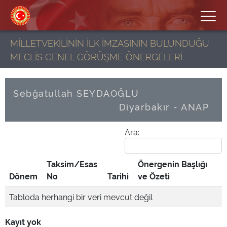
MİLLETVEKİLİNİN İLK İMZASININ BULUNDUĞU
MECLİS GENEL GÖRÜŞME ÖNERGELERİ
Sebğatullah SEYDAOĞLU
Diyarbakır - ANAP
Ara:
Taksim/Esas
Önergenin Başlığı
Dönem
No
Tarihi
ve Özeti
Tabloda herhangi bir veri mevcut değil
Kayıt yok