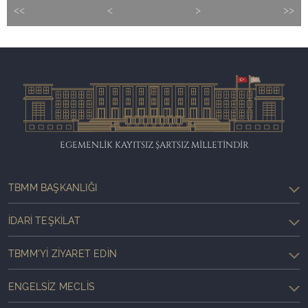
<<
<
>
>>
EGEMENLİK KAYITSIZ ŞARTSIZ MİLLETİNDİR
TBMM BAŞKANLIĞI
İDARI TEŞKILAT
TBMM'YI ZIYARET EDIN
ENGELSIZ MECLIS