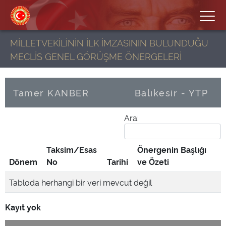
MİLLETVEKİLİNİN İLK İMZASININ BULUNDUĞU
MECLİS GENEL GÖRÜŞME ÖNERGELERİ
Tamer KANBER
Balıkesir - YTP
Ara:
Taksim/Esas
Önergenin Başlığı
Dönem
No
Tarihi
ve Özeti
Tabloda herhangi bir veri mevcut değil
Kayıt yok