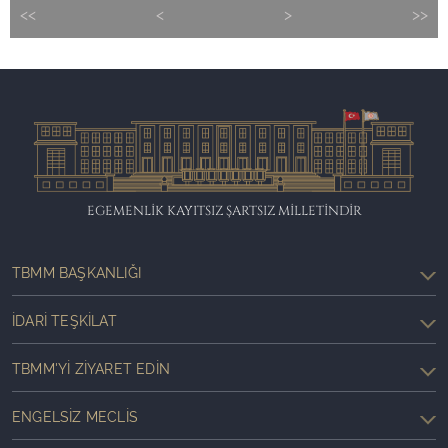
<<
<
>
>>
EGEMENLİK KAYITSIZ ŞARTSIZ MİLLETİNDİR
TBMM BAŞKANLIĞI
İDARI TEŞKILAT
TBMM'YI ZIYARET EDIN
ENGELSIZ MECLIS