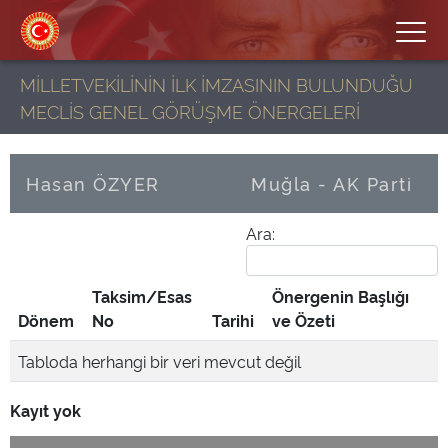
MİLLETVEKİLİNİN İLK İMZASININ BULUNDUĞU
MECLİS GENEL GÖRÜŞME ÖNERGELERİ
Hasan ÖZYER
Muğla - AK Parti
Ara:
Taksim/Esas
Önergenin Başlığı
Dönem
No
Tarihi
ve Özeti
Tabloda herhangi bir veri mevcut değil
Kayıt yok