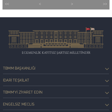
<<
<
>
>>
EGEMENLİK KAYITSIZ ŞARTSIZ MİLLETİNDİR
TBMM BAŞKANLIĞI
İDARI TEŞKILAT
TBMM'YI ZIYARET EDIN
ENGELSIZ MECLIS