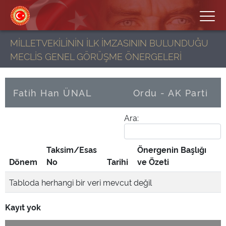
MİLLETVEKİLİNİN İLK İMZASININ BULUNDUĞU
MECLİS GENEL GÖRÜŞME ÖNERGELERİ
Fatih Han ÜNAL
Ordu - AK Parti
Ara:
Taksim/Esas
Önergenin Başlığı
Dönem
No
Tarihi
ve Özeti
Tabloda herhangi bir veri mevcut değil
Kayıt yok