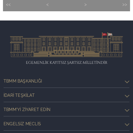
<<
<
>
>>
EGEMENLİK KAYITSIZ ŞARTSIZ MİLLETİNDİR
TBMM BAŞKANLIĞI
İDARI TEŞKILAT
TBMM'YI ZIYARET EDIN
ENGELSIZ MECLIS