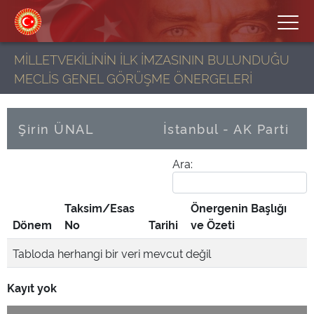
MİLLETVEKİLİNİN İLK İMZASININ BULUNDUĞU
MECLİS GENEL GÖRÜŞME ÖNERGELERİ
Şirin ÜNAL
İstanbul - AK Parti
Ara:
Taksim/Esas
Önergenin Başlığı
Dönem
No
Tarihi
ve Özeti
Tabloda herhangi bir veri mevcut değil
Kayıt yok