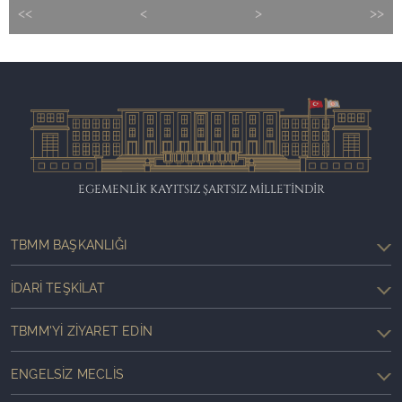
<<
<
>
>>
EGEMENLİK KAYITSIZ ŞARTSIZ MİLLETİNDİR
TBMM BAŞKANLIĞI
İDARI TEŞKILAT
TBMM'YI ZIYARET EDIN
ENGELSIZ MECLIS