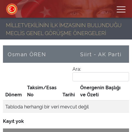
MİLLETVEKİLİNİN İLK İMZASININ BULUNDUĞU
MECLİS GENEL GÖRÜŞME ÖNERGELERİ
Osman ÖREN
Siirt - AK Parti
Ara:
Taksim/Esas
Önergenin Başlığı
Dönem
No
Tarihi
ve Özeti
Tabloda herhangi bir veri mevcut değil
Kayıt yok