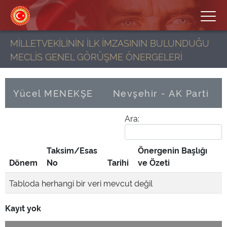
MİLLETVEKİLİNİN İLK İMZASININ BULUNDUĞU
MECLİS GENEL GÖRÜŞME ÖNERGELERİ
Yücel MENEKŞE
Nevşehir - AK Parti
Ara:
Taksim/Esas
Önergenin Başlığı
Dönem
No
Tarihi
ve Özeti
Tabloda herhangi bir veri mevcut değil
Kayıt yok