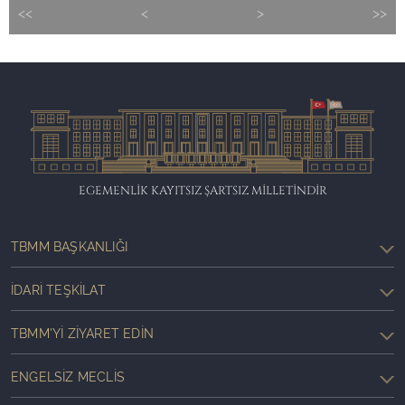
<<
<
>
>>
EGEMENLİK KAYITSIZ ŞARTSIZ MİLLETİNDİR
TBMM BAŞKANLIĞI
İDARI TEŞKILAT
TBMM'YI ZIYARET EDIN
ENGELSIZ MECLIS