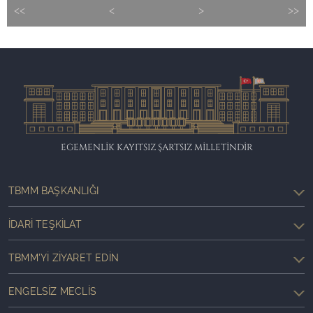
<<
<
>
>>
EGEMENLİK KAYITSIZ ŞARTSIZ MİLLETİNDİR
TBMM BAŞKANLIĞI
İDARI TEŞKILAT
TBMM'YI ZIYARET EDIN
ENGELSIZ MECLIS