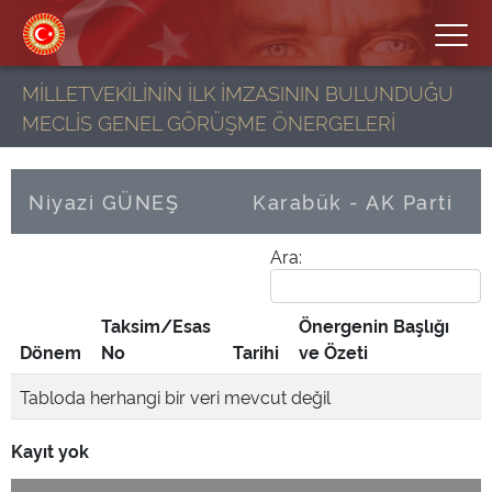
MİLLETVEKİLİNİN İLK İMZASININ BULUNDUĞU
MECLİS GENEL GÖRÜŞME ÖNERGELERİ
Niyazi GÜNEŞ
Karabük - AK Parti
Ara:
Taksim/Esas
Önergenin Başlığı
Dönem
No
Tarihi
ve Özeti
Tabloda herhangi bir veri mevcut değil
Kayıt yok