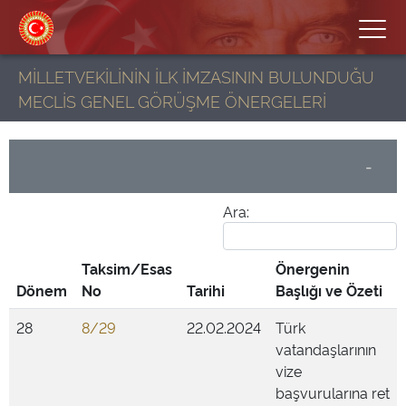
MİLLETVEKİLİNİN İLK İMZASININ BULUNDUĞU
MECLİS GENEL GÖRÜŞME ÖNERGELERİ
-
Ara:
Taksim/Esas
Önergenin
Dönem
No
Tarihi
Başlığı ve Özeti
28
8/29
22.02.2024
Türk
vatandaşlarının
vize
başvurularına ret