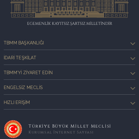
EGEMENLİK KAYITSIZ ŞARTSIZ MİLLETİNDİR
TBMM BAŞKANLIĞI
İDARI TEŞKILAT
TBMM'YI ZIYARET EDIN
ENGELSIZ MECLIS
HIZLI ERIŞIM
Türkiye Büyük Millet Meclisi
Kurumsal İnternet Sayfası