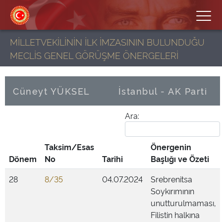
MİLLETVEKİLİNİN İLK İMZASININ BULUNDUĞU
MECLİS GENEL GÖRÜŞME ÖNERGELERİ
Cüneyt YÜKSEL
İstanbul - AK Parti
Ara:
Taksim/Esas
Önergenin
Dönem
No
Tarihi
Başlığı ve Özeti
28
8/35
04.07.2024
Srebrenitsa
Soykırımının
unutturulmaması,
Filistin halkına