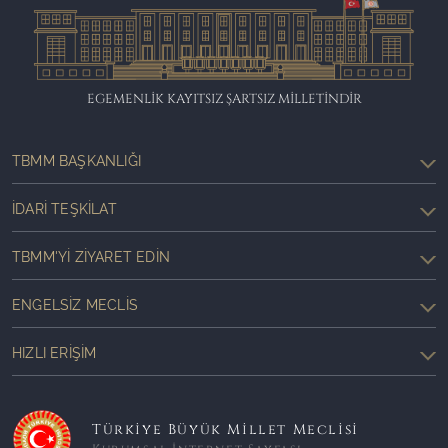
EGEMENLİK KAYITSIZ ŞARTSIZ MİLLETİNDİR
TBMM BAŞKANLIĞI
İDARI TEŞKILAT
TBMM'YI ZIYARET EDIN
ENGELSIZ MECLIS
HIZLI ERIŞIM
Türkiye Büyük Millet Meclisi