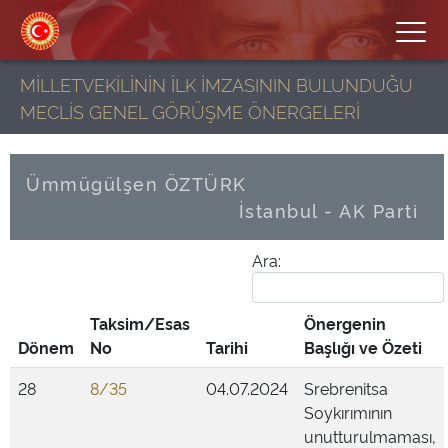
MİLLETVEKİLİNİN İLK İMZASININ BULUNDUĞU
MECLİS GENEL GÖRÜŞME ÖNERGELERİ
Ümmügülşen ÖZTÜRK
İstanbul - AK Parti
Ara:
Taksim/Esas
Önergenin
Dönem
No
Tarihi
Başlığı ve Özeti
28
8/35
04.07.2024
Srebrenitsa
Soykırımının
unutturulmaması,