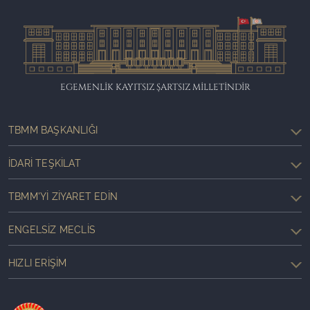
EGEMENLİK KAYITSIZ ŞARTSIZ MİLLETİNDİR
TBMM BAŞKANLIĞI
İDARI TEŞKILAT
TBMM'YI ZIYARET EDIN
ENGELSIZ MECLIS
HIZLI ERIŞIM