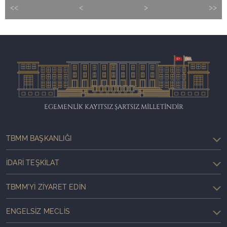
<<
<
>
>>
EGEMENLİK KAYITSIZ ŞARTSIZ MİLLETİNDİR
TBMM BAŞKANLIĞI
İDARI TEŞKILAT
TBMM'YI ZIYARET EDIN
ENGELSIZ MECLIS