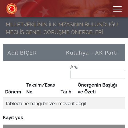
MİLLETVEKİLİNİN İLK İMZASININ BULUNDUĞU
MECLİS GENEL GÖRÜŞME ÖNERGELERİ
Adil BİÇER
Kütahya - AK Parti
Ara:
Taksim/Esas
Önergenin Başlığı
Dönem
No
Tarihi
ve Özeti
Tabloda herhangi bir veri mevcut değil
Kayıt yok