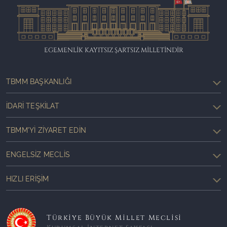
EGEMENLİK KAYITSIZ ŞARTSIZ MİLLETİNDİR
TBMM BAŞKANLIĞI
İDARI TEŞKILAT
TBMM'YI ZIYARET EDIN
ENGELSIZ MECLIS
HIZLI ERIŞIM
Türkiye Büyük Millet Meclisi