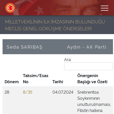
MİLLETVEKİLİNİN İLK İMZASININ BULUNDUĞU
MECLİS GENEL GÖRÜŞME ÖNERGELERİ
Seda SARIBAŞ
Aydın - AK Parti
Ara:
Taksim/Esas
Önergenin
Dönem
No
Tarihi
Başlığı ve Özeti
28
8/35
04.07.2024
Srebrenitsa
Soykırımının
unutturulmaması,
Filistin halkına