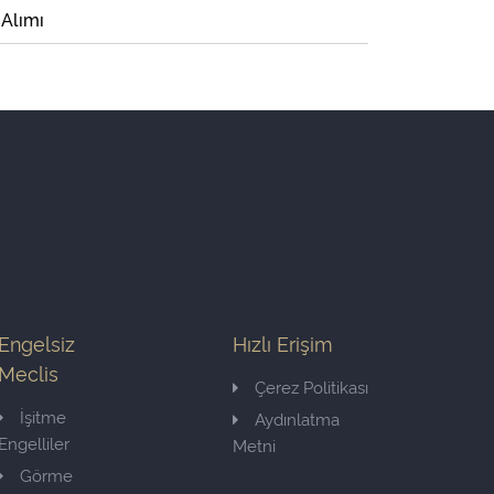
 Alımı
Engelsiz
Hızlı Erişim
Meclis
Çerez Politikası
İşitme
Aydınlatma
Engelliler
Metni
Görme