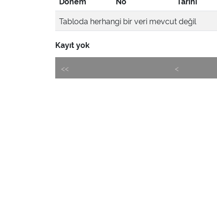
Dönem
No
Tarihi
Tabloda herhangi bir veri mevcut değil
Kayıt yok
<<
<