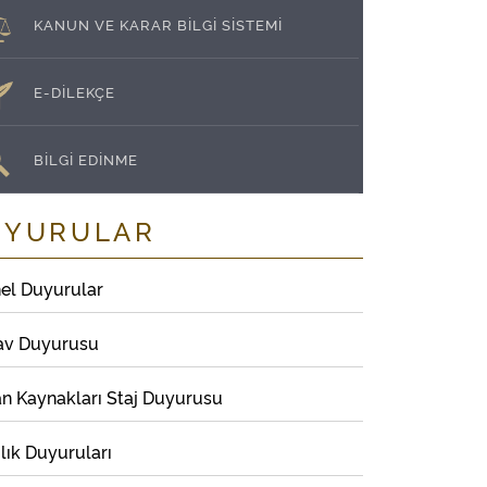
KANUN VE KARAR BİLGİ SİSTEMİ
E-DİLEKÇE
BİLGİ EDİNME
UYURULAR
el Duyurular
av Duyurusu
an Kaynakları Staj Duyurusu
lık Duyuruları