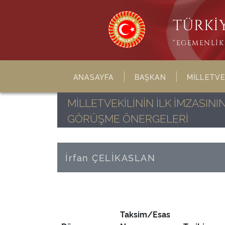
TÜRKİY
“EGEMENLİK 
ANASAYFA
BAŞKAN
MİLLETVE
MİLLETVEKİLİNİN İLK İMZASI
GÖRÜŞME ÖNERGELERİ
İrfan ÇELİKASLAN
Taksim/Esas