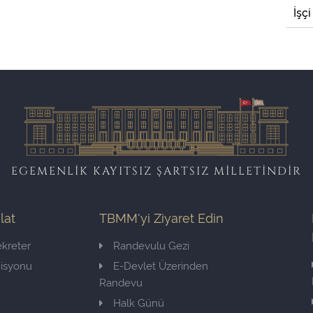
İşçi
EGEMENLİK KAYITSIZ ŞARTSIZ MİLLETİNDİR
ilat
TBMM'yi Ziyaret Edin
kreter
Randevulu Gezi
misyonu
E-Devlet Üzerinden
Randevu
Halk Günü