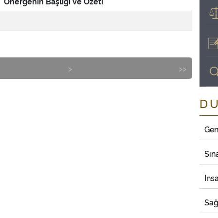
Önergenin Başlığı ve Özeti
>
>>
D
Gen
Sın
İns
Sağ