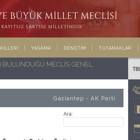
E BÜYÜK MİLLET MECLİSİ
KAYITSIZ ŞARTSIZ MİLLETİNDİR”
KİLLERİ
YASAMA
DENETİM
TUTANAKLAR
NIN BULUNDUĞU MECLİS GENEL
TB
Gaziantep - AK Parti
Ara: