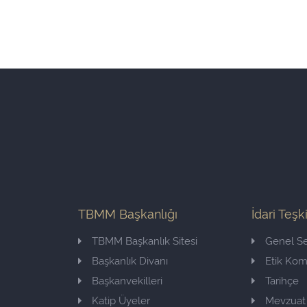
TBMM Başkanlığı
İdari Teşk
TBMM Başkanlık Sitesi
Genel Se
Başkanlık Divanı
Etik Ko
Başkanvekilleri
Tarihçe
Katip Üyeler
Mevzuat