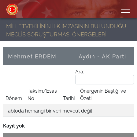
MİLLETVEKİLİNİN İLK İMZASININ BULUNDUĞU
MECLİS SORUŞTURMASI ÖNERGELERİ
Mehmet ERDEM
Aydın - AK Parti
Ara:
Taksim/Esas
Önergenin Başlığı ve
Dönem
No
Tarihi
Özeti
Tabloda herhangi bir veri mevcut değil
Kayıt yok