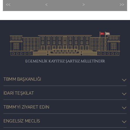
<<
<
>
>>
EGEMENLİK KAYITSIZ ŞARTSIZ MİLLETİNDİR
TBMM BAŞKANLIĞI
İDARI TEŞKILAT
TBMM'YI ZIYARET EDIN
ENGELSIZ MECLIS