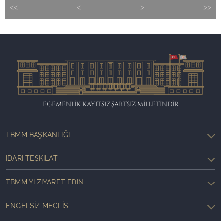
<<
<
>
>>
EGEMENLİK KAYITSIZ ŞARTSIZ MİLLETİNDİR
TBMM BAŞKANLIĞI
İDARI TEŞKILAT
TBMM'YI ZIYARET EDIN
ENGELSIZ MECLIS