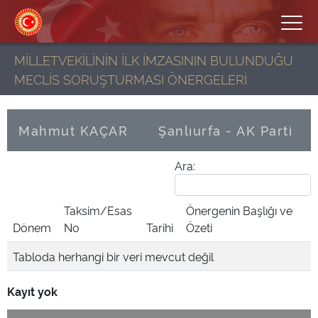
MİLLETVEKİLİNİN İLK İMZASININ BULUNDUĞU
MECLİS SORUŞTURMASI ÖNERGELERİ
Mahmut KAÇAR
Şanlıurfa - AK Parti
Ara:
Taksim/Esas
Önergenin Başlığı ve
Dönem
No
Tarihi
Özeti
Tabloda herhangi bir veri mevcut değil
Kayıt yok