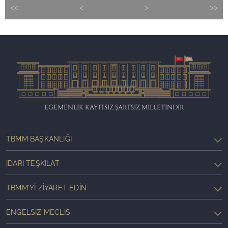
<<
<
>
>>
EGEMENLİK KAYITSIZ ŞARTSIZ MİLLETİNDİR
TBMM BAŞKANLIĞI
İDARI TEŞKILAT
TBMM'YI ZIYARET EDIN
ENGELSIZ MECLIS