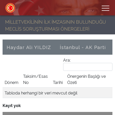
MİLLETVEKİLİNİN İLK İMZASININ BULUNDUĞU
MECLİS SORUŞTURMASI ÖNERGELERİ
Haydar Ali YILDIZ
İstanbul - AK Parti
Ara:
Taksim/Esas
Önergenin Başlığı ve
Dönem
No
Tarihi
Özeti
Tabloda herhangi bir veri mevcut değil
Kayıt yok