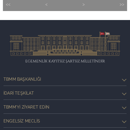
<<
<
>
>>
EGEMENLİK KAYITSIZ ŞARTSIZ MİLLETİNDİR
TBMM BAŞKANLIĞI
İDARI TEŞKILAT
TBMM'YI ZIYARET EDIN
ENGELSIZ MECLIS