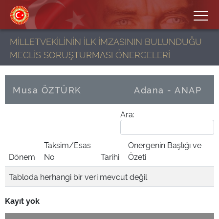
MİLLETVEKİLİNİN İLK İMZASININ BULUNDUĞU
MECLİS SORUŞTURMASI ÖNERGELERİ
Musa ÖZTÜRK
Adana - ANAP
Ara:
Taksim/Esas
Önergenin Başlığı ve
Dönem
No
Tarihi
Özeti
Tabloda herhangi bir veri mevcut değil
Kayıt yok