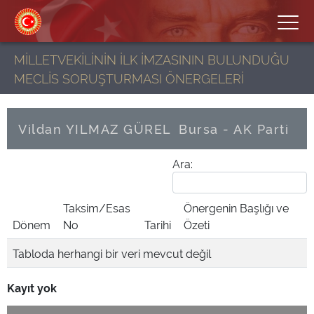
MİLLETVEKİLİNİN İLK İMZASININ BULUNDUĞU
MECLİS SORUŞTURMASI ÖNERGELERİ
Vildan YILMAZ GÜREL
Bursa - AK Parti
Ara:
Taksim/Esas
Önergenin Başlığı ve
Dönem
No
Tarihi
Özeti
Tabloda herhangi bir veri mevcut değil
Kayıt yok