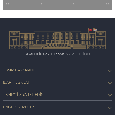
<<
<
>
>>
EGEMENLİK KAYITSIZ ŞARTSIZ MİLLETİNDİR
TBMM BAŞKANLIĞI
İDARI TEŞKILAT
TBMM'YI ZIYARET EDIN
ENGELSIZ MECLIS