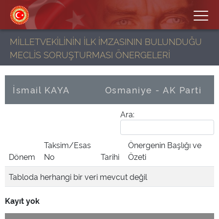
MİLLETVEKİLİNİN İLK İMZASININ BULUNDUĞU
MECLİS SORUŞTURMASI ÖNERGELERİ
İsmail KAYA
Osmaniye - AK Parti
Ara:
Taksim/Esas
Önergenin Başlığı ve
Dönem
No
Tarihi
Özeti
Tabloda herhangi bir veri mevcut değil
Kayıt yok