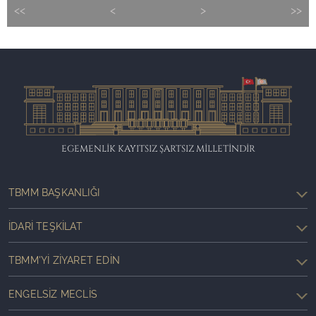
<<
<
>
>>
EGEMENLİK KAYITSIZ ŞARTSIZ MİLLETİNDİR
TBMM BAŞKANLIĞI
İDARI TEŞKILAT
TBMM'YI ZIYARET EDIN
ENGELSIZ MECLIS