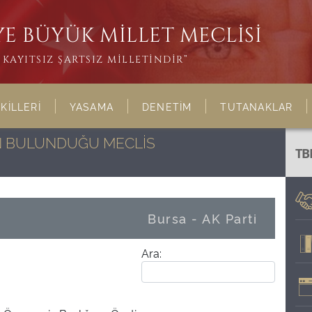
E BÜYÜK MİLLET MECLİSİ
KAYITSIZ ŞARTSIZ MİLLETİNDİR”
KİLLERİ
YASAMA
DENETİM
TUTANAKLAR
NIN BULUNDUĞU MECLİS
TB
Bursa - AK Parti
Ara: