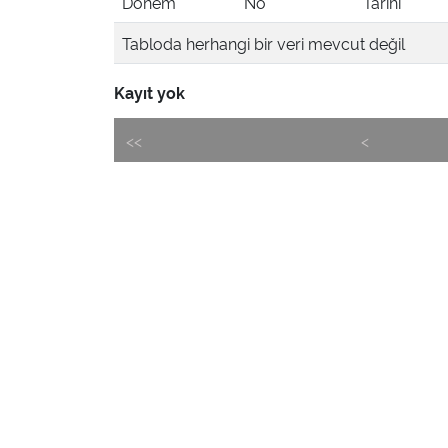
Dönem
No
Tarihi
Tabloda herhangi bir veri mevcut değil
Kayıt yok
<<
<