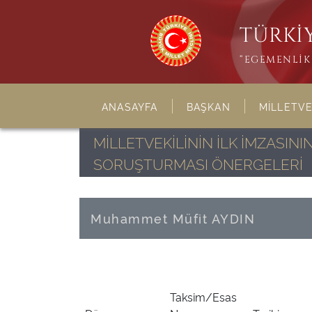
TÜRKİY
“EGEMENLİK 
ANASAYFA
BAŞKAN
MİLLETVE
MİLLETVEKİLİNİN İLK İMZASI
SORUŞTURMASI ÖNERGELERİ
Muhammet Müfit AYDIN
Taksim/Esas