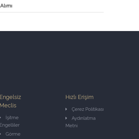
 Alımı
Engelsiz
Hızlı Erişim
Meclis
Çerez Politikası
İşitme
Aydınlatma
Engelliler
Metni
Görme