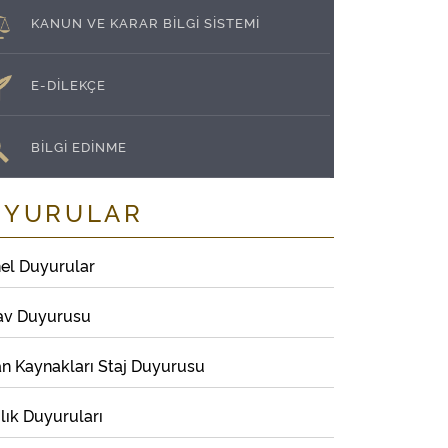
KANUN VE KARAR BİLGİ SİSTEMİ
E-DİLEKÇE
BİLGİ EDİNME
UYURULAR
el Duyurular
av Duyurusu
an Kaynakları Staj Duyurusu
lık Duyuruları