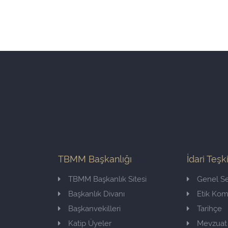
TBMM Başkanlığı
İdari Teşk
TBMM Başkanlık Sitesi
Genel Se
Başkanlık Divanı
Etik Ko
Başkanvekilleri
Tarihçe
Katip Üyeler
Mevzuat