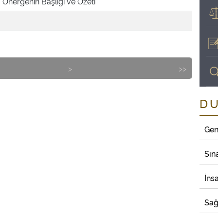
Önergenin Başlığı ve Özeti
>
>>
D
Gen
Sın
İns
Sağ