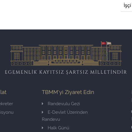
İşçi
EGEMENLİK KAYITSIZ ŞARTSIZ MİLLETİNDİR
ilat
TBMM'yi Ziyaret Edin
kreter
Randevulu Gezi
misyonu
E-Devlet Üzerinden
Randevu
Halk Günü