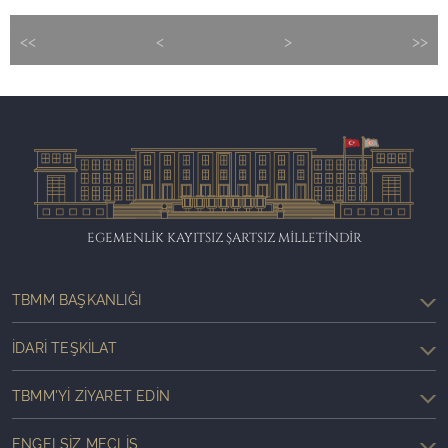
<<
<
>
>>
EGEMENLİK KAYITSIZ ŞARTSIZ MİLLETİNDİR
TBMM BAŞKANLIĞI
İDARI TEŞKILAT
TBMM'YI ZIYARET EDIN
ENGELSIZ MECLIS