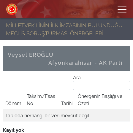
MİLLETVEKİLİNİN İLK İMZASININ BULUNDUĞU
MECLİS SORUŞTURMASI ÖNERGELERİ
Veysel EROĞLU
Afyonkarahisar - AK Parti
Ara:
Taksim/Esas
Önergenin Başlığı ve
Dönem
No
Tarihi
Özeti
Tabloda herhangi bir veri mevcut değil
Kayıt yok